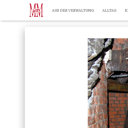
Weiterlesen" />
Weiterlesen" />
?>
AUS DER VERWALTUNG
ALLTAG
K