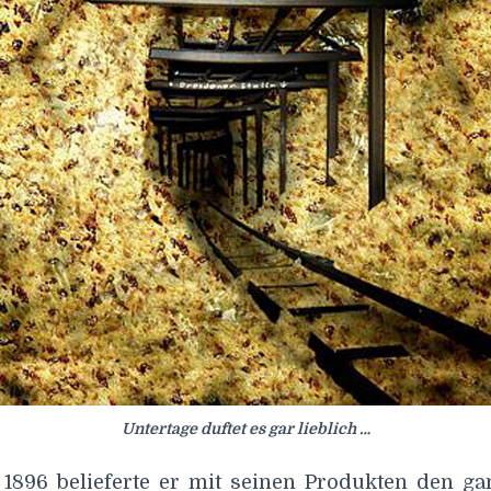
Untertage duftet es gar lieblich …
1896 belieferte er mit seinen Produkten den g