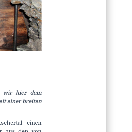
n wir hier dem
it einer breiten
schertal einen
er aus den von