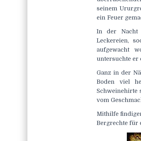
seinem Ururgro
ein Feuer gemac
In der Nacht 
Leckereien, s
aufgewacht w
untersuchte er
Ganz in der Nä
Boden viel he
Schweinehirte 
vom Geschmack 
Mithilfe findig
Bergrechte für 