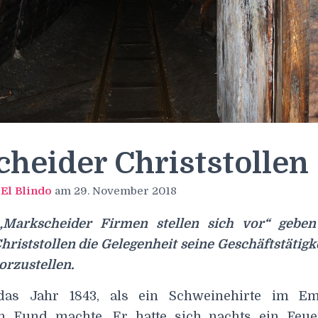
heider Christstollen
n
El Blindo
am
29. November 2018
„Markscheider Firmen stellen sich vor“ gebe
riststollen die Gelegenheit seine Geschäftstätigke
orzustellen.
as Jahr 1843, als ein Schweinehirte im Em
n Fund machte. Er hatte sich nachts ein Feu