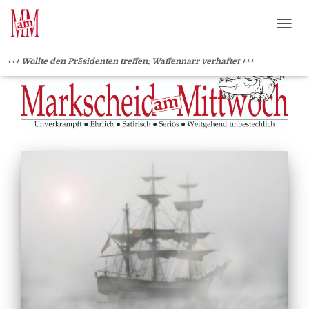
?>
NAVI
+++ Wollte den Präsidenten treffen: Waffennarr verhaftet +++