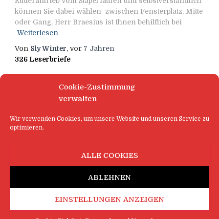
Ruderantrieb vom Stapel laufen und selbstverständlich
können Sie dabei wählen zwischen Fensterplatz, Mitte
oder Gang. Herr Braesius ist Ihnen behilflich bei
Weiterlesen
Von
Sly Winter
, vor
7 Jahren
326 Leserbriefe
Cookie-Zustimmung
verwalten
Wir verwenden Cookies, um unsere Website und unseren Service zu
optimieren.
ALLE COOKIES
ABLEHNEN
EINSTELLUNGEN ANZEIGEN