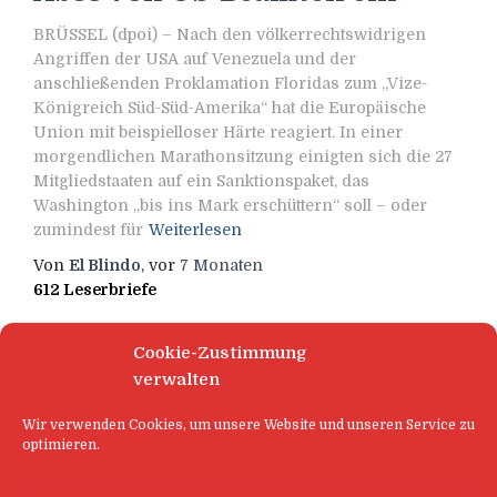
BRÜSSEL (dpoi) – Nach den völkerrechtswidrigen
Angriffen der USA auf Venezuela und der
anschließenden Proklamation Floridas zum „Vize-
Königreich Süd-Süd-Amerika“ hat die Europäische
Union mit beispielloser Härte reagiert. In einer
morgendlichen Marathonsitzung einigten sich die 27
Mitgliedstaaten auf ein Sanktionspaket, das
Washington „bis ins Mark erschüttern“ soll – oder
zumindest für
Weiterlesen
Von
El Blindo
, vor
7 Monaten
612 Leserbriefe
Cookie-Zustimmung
verwalten
Wir verwenden Cookies, um unsere Website und unseren Service zu
optimieren.