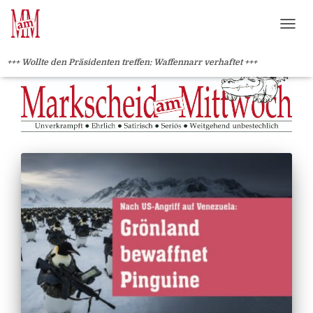
?>
NAVI
+++ Wollte den Präsidenten treffen: Waffennarr verhaftet +++