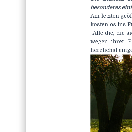
besonderes einf
Am letzten geö
kostenlos ins F
„Alle die, die s
wegen ihrer F
herzlichst eing