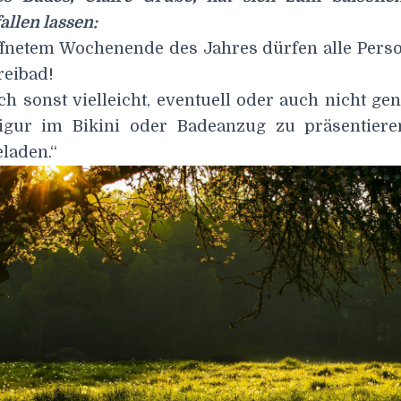
allen lassen:
ffnetem Wochenende des Jahres dürfen alle Pers
reibad!
ich sonst vielleicht, eventuell oder auch nicht ge
igur im Bikini oder Badeanzug zu präsentieren
eladen.“