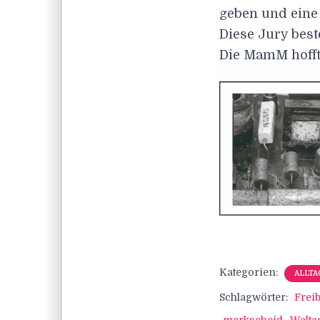
geben und eine
Diese Jury bes
Die MamM hofft
Kategorien:
ALLTA
Schlagwörter:
Frei
markscheid
Walta