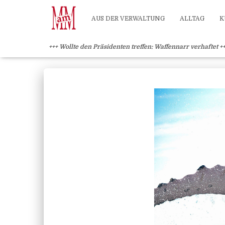
Weiterlesen" />
Weiterlesen" />
?>
AUS DER VERWALTUNG
ALLTAG
K
+++ Wollte den Präsidenten treffen: Waffennarr verhaftet +