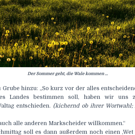
Der Sommer geht, die Wale kommen …
u Grube hinzu: „So kurz vor der alles entscheiden
res Landes bestimmen soll, haben wir uns 
altag entschieden.
(kichernd ob ihrer Wortwahl
 auch alle anderen Markscheider willkommen.“
mittag soll es dann außerdem noch einen ‚Wet T