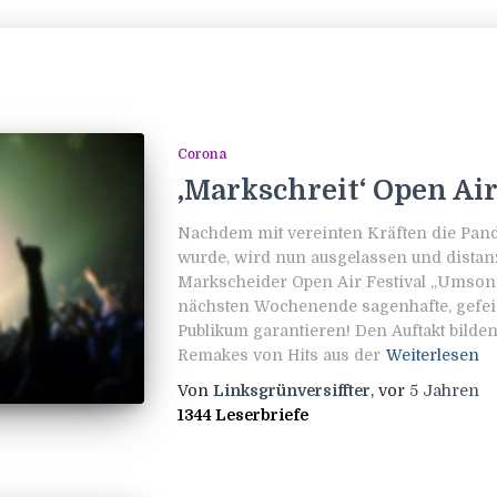
Corona
‚Markschreit‘ Open Air
Nachdem mit vereinten Kräften die Pan
wurde, wird nun ausgelassen und distanz
Markscheider Open Air Festival „Umsons
nächsten Wochenende sagenhafte, gefeie
Publikum garantieren! Den Auftakt bilde
Remakes von Hits aus der
Weiterlesen
Von
Linksgrünversiffter
, vor
5 Jahren
1344 Leserbriefe