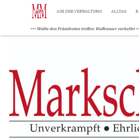
?>
AUS DER VERWALTUNG
ALLTAG
K
+++ Wollte den Präsidenten treffen: Waffennarr verhaftet +