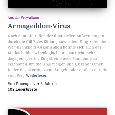
Aus der Verwaltung
Armageddon-Virus
Nach dem Eintreffen der finanziellen Aufwendungen
durch die Gill Bates Stiftung sowie dem Eingreifen der
Welt-Krankheits-Organisation konnte sich auch das
Markscheider Wirrologische Institut nicht mehr
dagegen sperren. Es gilt, eine neue Plandemie zu
erschaffen, um die Ungläubigen und Ungehorsamen
in der Bevölkerung zu maßregeln oder einfach nur die
vom Weg
Weiterlesen
Von
Phacops
, vor
3 Jahren
402 Leserbriefe