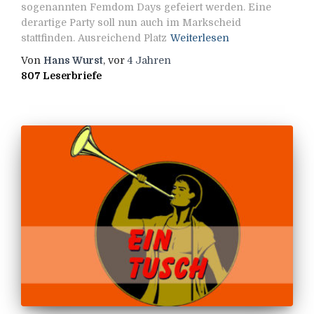
sogenannten Femdom Days gefeiert werden. Eine
derartige Party soll nun auch im Markscheid
stattfinden. Ausreichend Platz
Weiterlesen
Von
Hans Wurst
, vor
4 Jahren
807 Leserbriefe