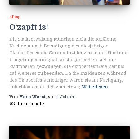
Alltag
O‘zapft is!
Die Stadtverwaltung München zieht die Reißleine!
Nachdem nach Beendigung des diesjährigen
Oktoberfestes die Corona-Inzidenzen in der Stadt und
Umgebung sprunghaft anstiegen, sehen sich die
Stadtoberen gezwungen, die oktoberfestfreie Zeit bis
auf Weiteres zu beenden. Da die Inzidenzen während
des Oktoberfests niedriger waren als im Nachgang,
entschloss man sich zum einzig
Weiterlesen
Von
Hans Wurst
, vor
4 Jahren
921 Leserbriefe