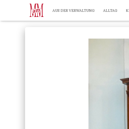
Weiterlesen" />
Weiterlesen" />
?>
AUS DER VERWALTUNG
ALLTAG
K