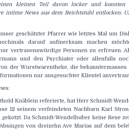
inen kleinen Teil davon locker und konnten P
re intime News aus dem Beichtstuhl entlocken. U
unser geschätzter Pfarrer wie letztes Mal um Dis
nochmals darauf aufmerksam machen möchte
nur vertrauenswürdige Personen zu erfreuen. Al
armann und den Psychiater oder allenfalls noc
on der Wurstwarentheke, die bekanntermassen s
formationen nur ausgesuchter Klientel anvertraut
ews:
thold Knäblein referierte, hat Herr Schmidt-Wen
sse 12 seinem verfeindeten Nachbarn Karl Stronz
n gekotzt. Da Schmidt-Wendelhuber keine Reue ze
Absingen von dreizehn Ave Marias auf dem bele