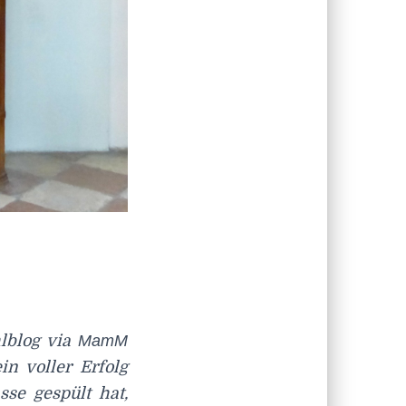
lblog via
MamM
in voller Erfolg
se gespült hat,