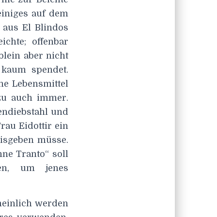
einiges auf dem
 aus El Blindos
ichte; offenbar
blein aber nicht
e kaum spendet.
ne Lebensmittel
zu auch immer.
endiebstahl und
rau Eidottir ein
eisgeben müsse.
nne Tranto“ soll
ten, um jenes
heinlich werden