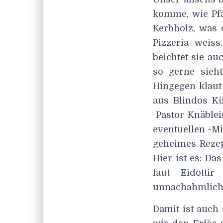
komme, wie Pfa
Kerbholz, was 
Pizzeria weiss
beichtet sie au
so gerne sieht
Hingegen klaut
aus Blindos K
Pastor Knäblei
eventuellen -Mi
geheimes Rezep
Hier ist es: Da
laut Eidotti
unnachahmliche
Damit ist auch