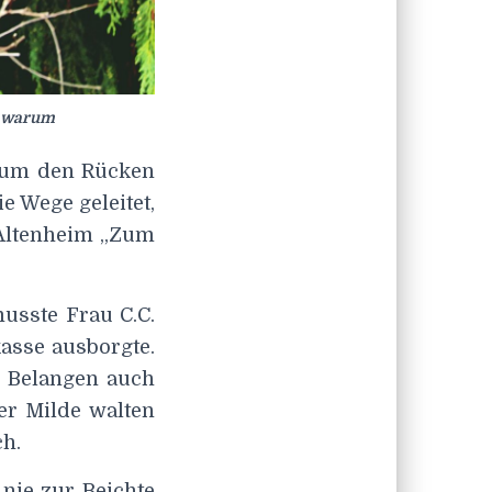
n warum
, um den Rücken
e Wege geleitet,
 Altenheim „Zum
usste Frau C.C.
kasse ausborgte.
en Belangen auch
ier Milde walten
ch.
 nie zur Beichte