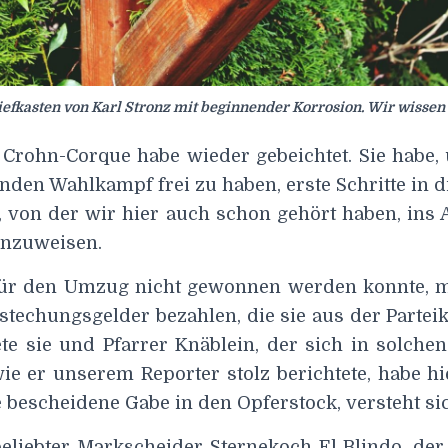
iefkasten von Karl Stronz mit beginnender Korrosion. Wir wisse
Crohn-Corque habe wieder gebeichtet. Sie habe
en Wahlkampf frei zu haben, erste Schritte in di
, von der wir hier auch schon gehört haben, ins
inzuweisen.
für den Umzug nicht gewonnen werden konnte, m
techungsgelder bezahlen, die sie aus der Partei
ete sie und Pfarrer Knäblein, der sich in solch
ie er unserem Reporter stolz berichtete, habe h
e bescheidene Gabe in den Opferstock, versteht si
beliebter Markscheider Sternekoch El Blindo, der