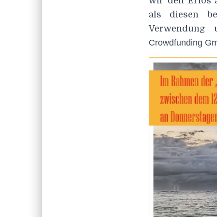
wir den Erlös 
als diesen be
Verwendung u
Crowdfunding Gmb