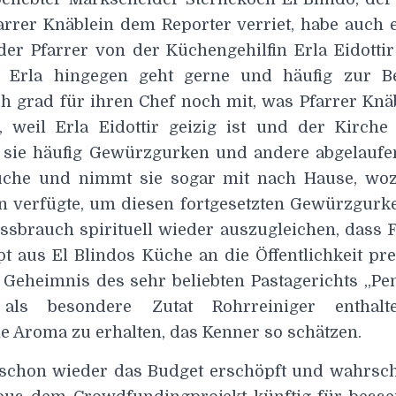
rrer Knäblein dem Reporter verriet, habe auch 
der Pfarrer von der Küchengehilfin Erla Eidottir
. Erla hingegen geht gerne und häufig zur Be
ch grad für ihren Chef noch mit, was Pfarrer Knä
, weil Erla Eidottir geizig ist und der Kirch
 sie häufig Gewürzgurken und andere abgelaufe
üche und nimmt sie sogar mit nach Hause, wo
n verfügte, um diesen fortgesetzten Gewürzgurk
ssbrauch spirituell wieder auszugleichen, dass F
t aus El Blindos Küche an die Öffentlichkeit pr
s Geheimnis des sehr beliebten Pastagerichts „Pe
r als besondere Zutat Rohrreiniger enthal
 Aroma zu erhalten, das Kenner so schätzen.
 schon wieder das Budget erschöpft und wahrsc