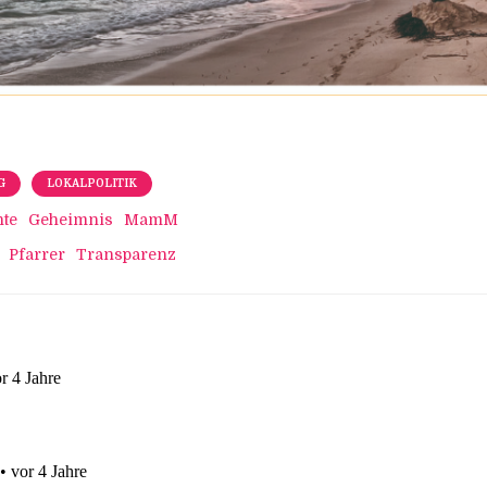
G
LOKALPOLITIK
hte
Geheimnis
MamM
Pfarrer
Transparenz