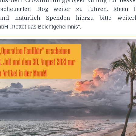
aus dem Crowdfundingprojekt künftig für bess
scheuerten Blog weiter zu führen. Ideen f
nd natürlich Spenden hierzu bitte weit
H „Rettet das Beichtgeheimnis“.