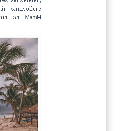
eres verwenden,
ür sinnvollere
erhin an
MamM