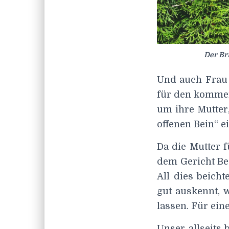
Der Br
Und auch Frau 
für den kommend
um ihre Mutter
offenen Bein“ e
Da die Mutter 
dem Gericht Bes
All dies beicht
gut auskennt, w
lassen. Für ein
Unser allseits 