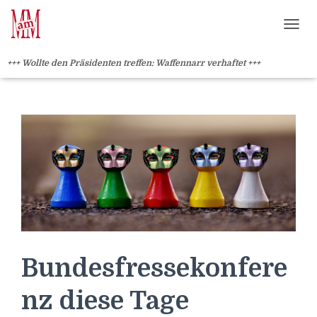
Weiterlesen" />
Weiterlesen" />
?>
NAVI
+++ Wollte den Präsidenten treffen: Waffennarr verhaftet +++
Bundesfressekonfere
nz diese Tage