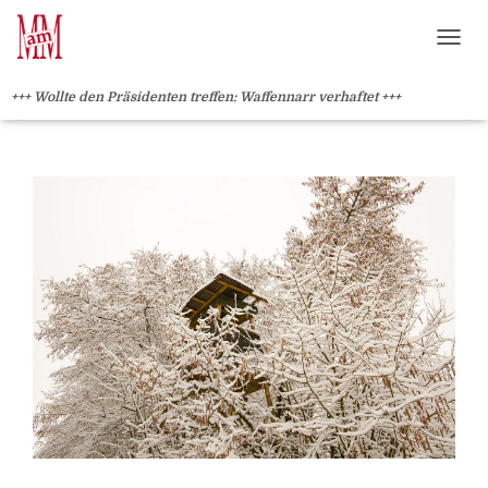
Weiterlesen" />
Weiterlesen" />
?>
NAVI
+++ Wollte den Präsidenten treffen: Waffennarr verhaftet +++