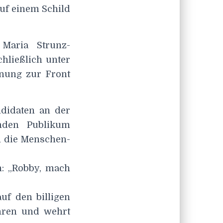
uf einem Schild
Maria Strunz-
chließlich unter
rnung zur Front
ndidaten an der
nden Publikum
n die Menschen-
n: „Robby, mach
auf den billigen
ühren und wehrt