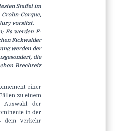
esten Staffel im
 Crohn-Corque,
ury vorsitzt.
en: Es werden F-
ichen Fickwalder
mung werden der
usgesondert, die
schon Brechreiz
abonnement einer
 Fällen zu einem
e Auswahl der
rominente in der
s dem Verkehr