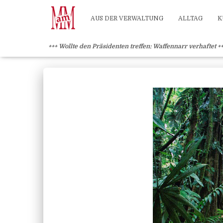
Weiterlesen" />
Weiterlesen" />
?>
AUS DER VERWALTUNG
ALLTAG
K
+++ Wollte den Präsidenten treffen: Waffennarr verhaftet +