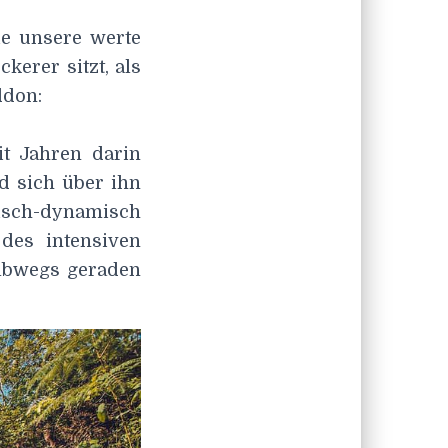
ie unsere werte
kerer sitzt, als
ddon:
it Jahren darin
d sich über ihn
isch-dynamisch
des intensiven
albwegs geraden