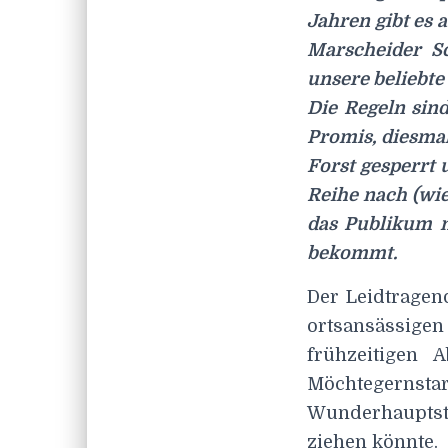
Jahren gibt es 
Marscheider S
unsere beliebte
Die Regeln sind
Promis, diesmal
Forst gesperrt
Reihe nach (wie
das Publikum n
bekommt.
Der Leidtragend
ortsansässigen 
frühzeitigen
Möchtegernstars
Wunderhaupts
ziehen könnte.