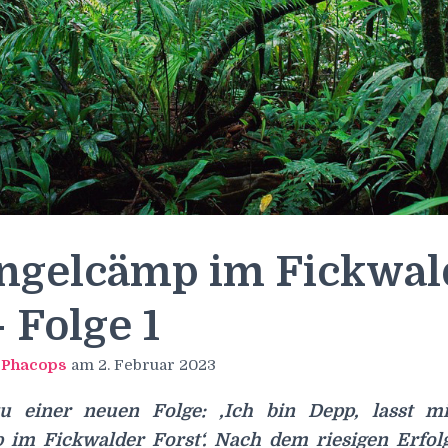
ngelcämp im Fickwal
 Folge 1
n
Phacops
am
2. Februar 2023
 einer neuen Folge: ‚Ich bin Depp, lasst mi
im Fickwalder Forst‘. Nach dem riesigen Erfolg