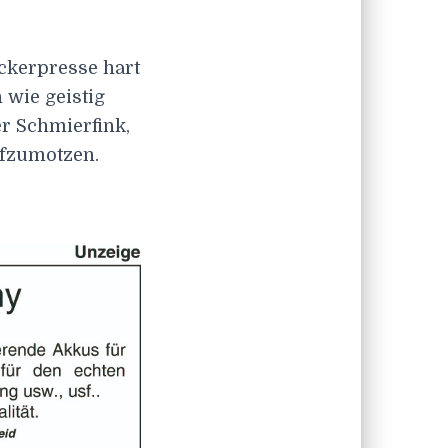
uckerpresse hart
wie geistig
er Schmierfink,
ufzumotzen.