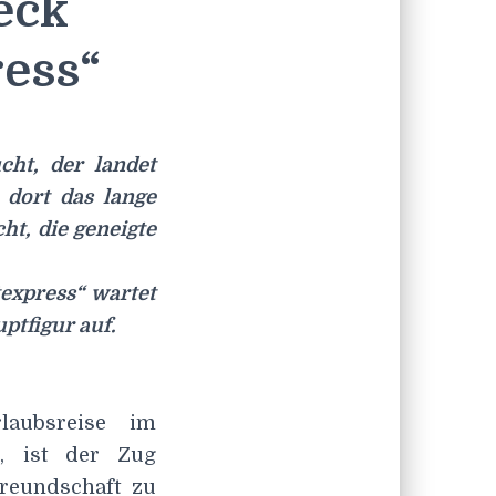
eck
ress“
cht, der landet
 dort das lange
ht, die geneigte
express“ wartet
ptfigur auf.
laubsreise im
e, ist der Zug
Freundschaft zu