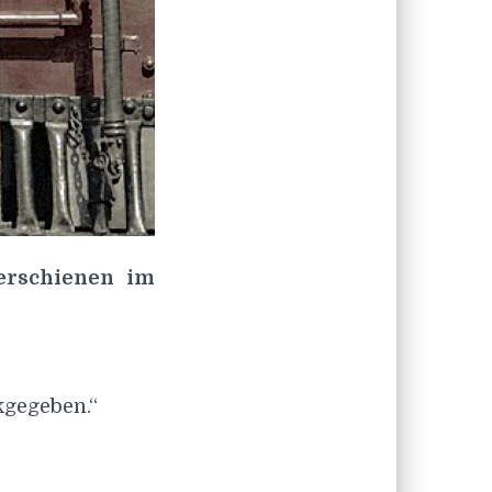
erschienen im
kgegeben.“