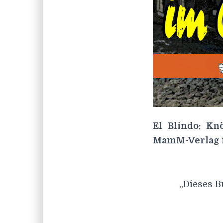
El Blindo: K
MamM-Verlag i
„Dieses B