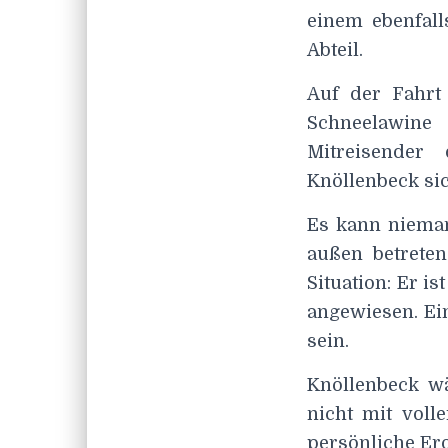
einem ebenfall
Abteil.
Auf der Fahrt
Schneelawine
Mitreisender
Knöllenbeck sic
Es kann niema
außen betreten
Situation: Er i
angewiesen. Ei
sein.
Knöllenbeck wä
nicht mit voll
persönliche E