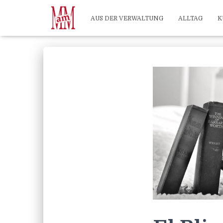
Weiterlesen" />
Weiterlesen" />
?>
AUS DER VERWALTUNG
ALLTAG
K