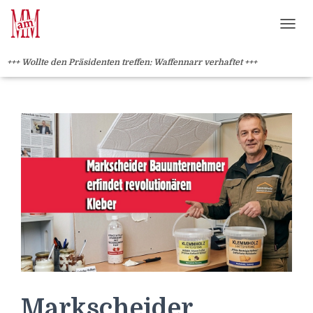
Weiterlesen" />
Weiterlesen" />
?>
NAVI
+++ Wollte den Präsidenten treffen: Waffennarr verhaftet +++
Markscheider