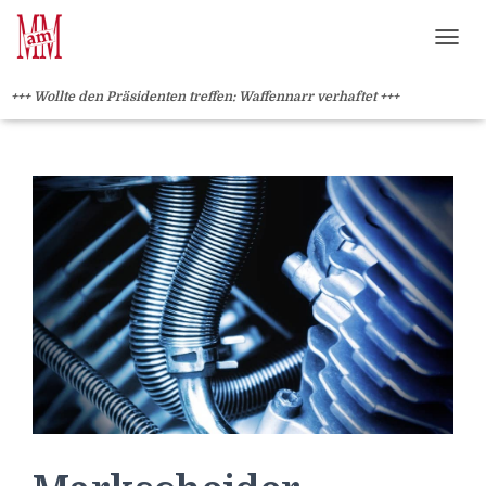
Weiterlesen" />
Weiterlesen" />
?>
NAVI
+++ Wollte den Präsidenten treffen: Waffennarr verhaftet +++