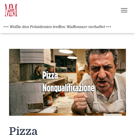
Weiterlesen" />
Weiterlesen" />
?>
NAVI
+++ Wollte den Präsidenten treffen: Waffennarr verhaftet +++
Pizza