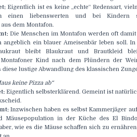
et:
Eigentlich ist es keine „echte“ Redensart, vie
 einen liebenswerten und bei Kindern s
 aus dem Montafon.
mt:
Die Menschen im Montafon werden oft damit 
n angeblich ein blauer Ameisenbär leben soll. I
aukraut bleibt Blaukraut und Brautkleid bleib
 Montafoner Kind nach dem Plündern der Wein
s diese lustige Abwandlung des klassischen Zung
Maus keine Pizza ab“
t:
Eigentlich selbsterklärend. Gemeint ist natürli
kscheid.
mt:
Inzwischen haben es selbst Kammerjäger au
nd Mäusepopulation in der Küche des El Bind
 aber, wie es die Mäuse schaffen sich zu ernähren
t an.