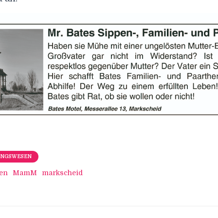
UNGSWESEN
uen
MamM
markscheid