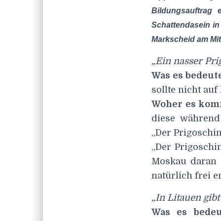
Bildungsauftrag 
Schattendasein i
Markscheid am Mitt
„Ein nasser Pri
Was es bedeut
sollte nicht au
Woher es kom
diese während
„Der Prigoschin
„Der Prigoschi
Moskau daran sc
natürlich frei 
„In Litauen gib
Was es bedeu