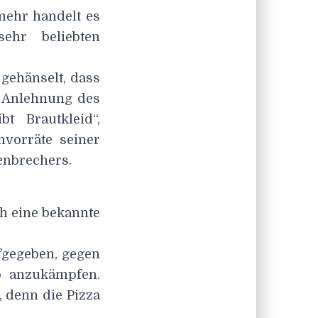
lmehr handelt es
ehr beliebten
gehänselt, dass
n Anlehnung des
t Brautkleid“,
vorräte seiner
enbrechers.
ch eine bekannte
fgegeben, gegen
o anzukämpfen.
, denn die Pizza