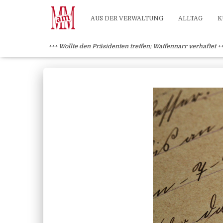
Weiterlesen" />
Weiterlesen" />
?>
AUS DER VERWALTUNG
ALLTAG
K
+++ Wollte den Präsidenten treffen: Waffennarr verhaftet +