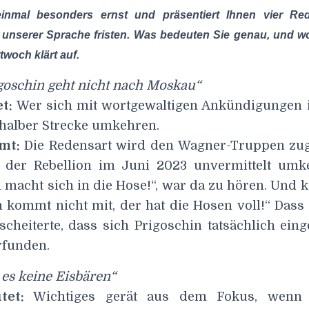
einmal besonders ernst und präsentiert Ihnen vier Red
n unserer Sprache fristen. Was bedeuten Sie genau, und 
woch klärt auf.
goschin geht nicht nach Moskau“
et:
Wer sich mit wortgewaltigen Ankündigungen i
f halber Strecke umkehren.
mt:
Die Redensart wird den Wagner-Truppen zug
 der Rebellion im Juni 2023 unvermittelt umk
 macht sich in die Hose!“, war da zu hören. Und k
n kommt nicht mit, der hat die Hosen voll!“ Dass
heiterte, dass sich Prigoschin tatsächlich einge
erfunden.
t es keine Eisbären“
tet:
Wichtiges gerät aus dem Fokus, wenn