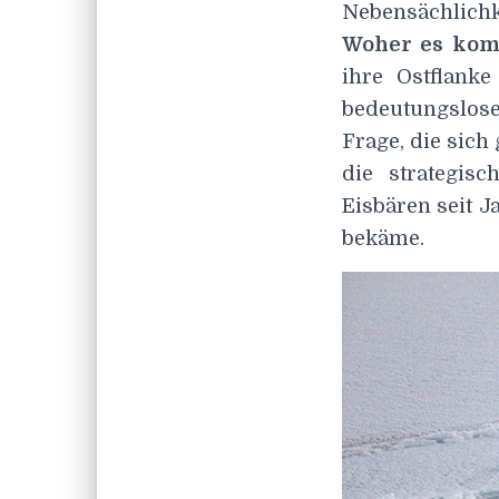
Nebensächlichke
Woher es ko
ihre Ostflank
bedeutungslose
Frage, die sich
die strategis
Eisbären seit 
bekäme.