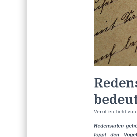
Redens
bedeut
Veröffentlicht vo
Redensarten gehö
foppt den Vogel