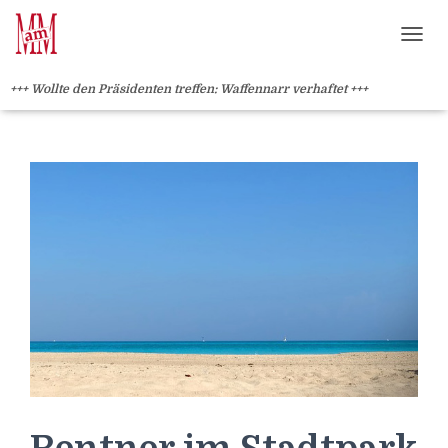
Weiterlesen" />
Weiterlesen" />
?>
NAVI
+++ Wollte den Präsidenten treffen: Waffennarr verhaftet +++