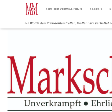
?>
AUS DER VERWALTUNG
ALLTAG
K
+++ Wollte den Präsidenten treffen: Waffennarr verhaftet +