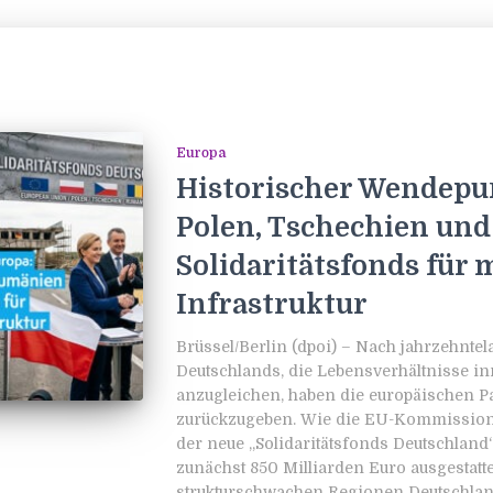
Europa
Historischer Wendepun
Polen, Tschechien un
Solidaritätsfonds für
Infrastruktur
Brüssel/Berlin (dpoi) – Nach jahrzehn
Deutschlands, die Lebensverhältnisse i
anzugleichen, haben die europäischen P
zurückzugeben. Wie die EU-Kommission 
der neue „Solidaritätsfonds Deutschlan
zunächst 850 Milliarden Euro ausgestattet
strukturschwachen Regionen Deutschla