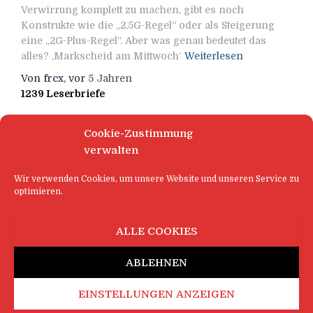
Verwirrung komplett zu machen, gibt es noch
Konstrukte wie die „2,5G-Regel“ oder als Steigerung
eine „2G-Plus-Regel“. Aber was genau bedeutet das
alles? ‚Markscheid am Mittwoch‘
Weiterlesen
Von
frcx
, vor
5 Jahren
1239 Leserbriefe
Cookie-Zustimmung
verwalten
Wir verwenden Cookies, um unsere Website und unseren Service zu
optimieren.
ALLE COOKIES
ABLEHNEN
EINSTELLUNGEN ANZEIGEN