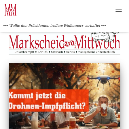
?>
NAVI
+++ Wollte den Präsidenten treffen: Waffennarr verhaftet +++