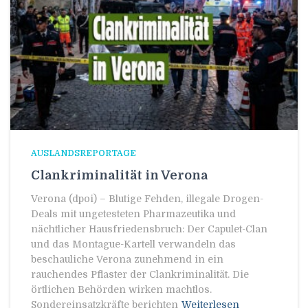
AUSLANDSREPORTAGE
Clankriminalität in Verona
Verona (dpoi) – Blutige Fehden, illegale Drogen-
Deals mit ungetesteten Pharmazeutika und
nächtlicher Hausfriedensbruch: Der Capulet-Clan
und das Montague-Kartell verwandeln das
beschauliche Verona zunehmend in ein
rauchendes Pflaster der Clankriminalität. Die
örtlichen Behörden wirken machtlos.
Sondereinsatzkräfte berichten
Weiterlesen