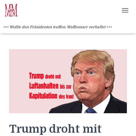
Weiterlesen" />
Weiterlesen" />
?>
NAVI
+++ Wollte den Präsidenten treffen: Waffennarr verhaftet +++
Trump droht mit