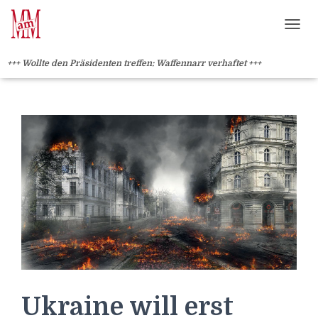
Weiterlesen" />
Weiterlesen" />
?>
NAVI
+++ Wollte den Präsidenten treffen: Waffennarr verhaftet +++
Ukraine will erst