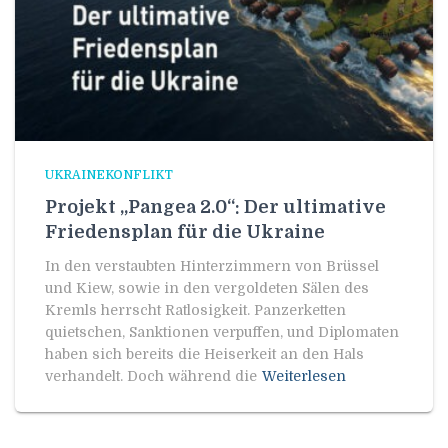
UKRAINEKONFLIKT
Projekt „Pangea 2.0“: Der ultimative
Friedensplan für die Ukraine
In den verstaubten Hinterzimmern von Brüssel
und Kiew, sowie in den vergoldeten Sälen des
Kremls herrscht Ratlosigkeit. Panzerketten
quietschen, Sanktionen verpuffen, und Diplomaten
haben sich bereits die Heiserkeit an den Hals
verhandelt. Doch während die
Weiterlesen