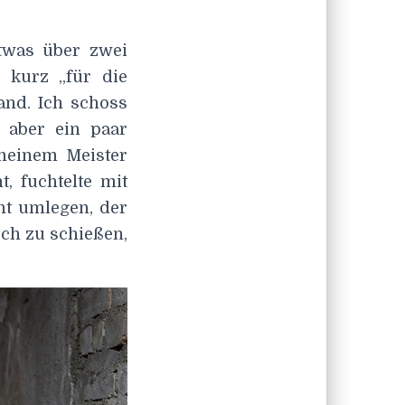
etwas über zwei
 kurz „für die
and. Ich schoss
, aber ein paar
 meinem Meister
 fuchtelte mit
ht umlegen, der
sch zu schießen,