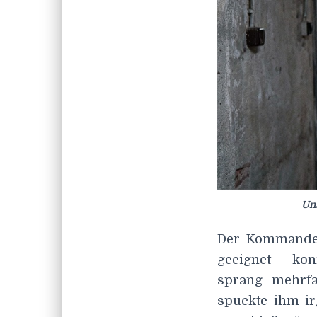
Uns
Der Kommandeu
geeignet – ko
sprang mehrf
spuckte ihm i