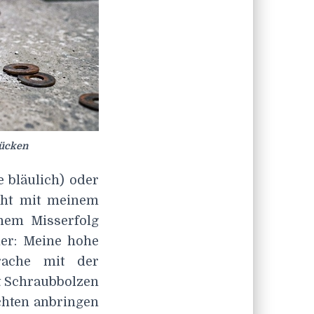
rücken
 bläulich) oder
icht mit meinem
nem Misserfolg
mer: Meine hohe
prache mit der
t Schraubbolzen
chten anbringen