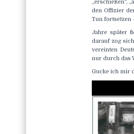
„erschießen“, „
den Offizier d
Tun fortsetzen 
Jahre später f
darauf zog sic
vereinten Deu
nur durch das W
Gucke ich mir d
Video-
Player