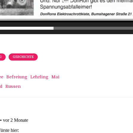
G
GESCHICHTE
ee
Befreiung
Lehrling
Mai
d
Russen