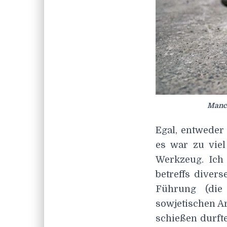
Manch
Egal, entweder
es war zu viel
Werkzeug. Ich
betreffs diver
Führung (die 
sowjetischen A
schießen durft