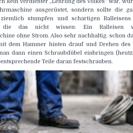
ch kein verdienter „Lehrling des Volkes“ war, wur
hrmaschine ausgerüstet, sondern sollte die g
 ziemlich stumpfen und schartigen Ralleisens
, die das nicht wissen: Ein Ralleisen 
hine ohne Strom. Also sehr nachhaltig, schon da
 mit dem Hammer hinten drauf und Drehen des 
man dann einen Schraubdübel einbringen (heut
 entsprechende Teile daran festschrauben.