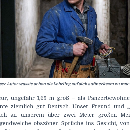
er Autor wusste schon als Lehrling auf sich aufmerksam zu ma
r, ungefähr 1,65 m groß – als Panzerbewohner
nnte ziemlich gut Deutsch. Unser Freund und „
ach an unserem über zwei Meter großen Mei
rgendwelche obszönen Sprüche ins Gesicht, von