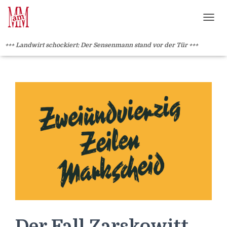
Weiterlesen" />
Weiterlesen" />
?>
NAVI
+++ Landwirt schockiert: Der Sensenmann stand vor der Tür +++
Der Fall Zarskowitt