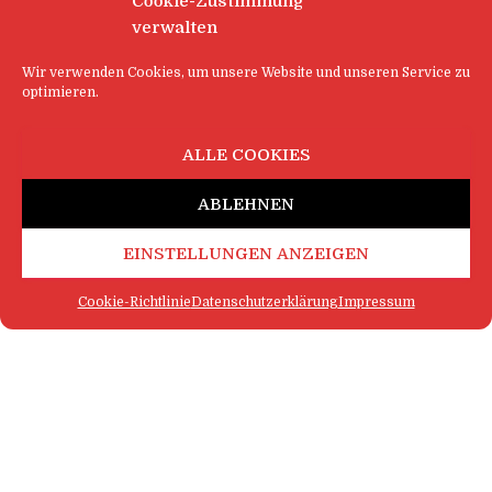
Cookie-Zustimmung
verwalten
Wir verwenden Cookies, um unsere Website und unseren Service zu
optimieren.
ALLE COOKIES
ABLEHNEN
EINSTELLUNGEN ANZEIGEN
Cookie-Richtlinie
Datenschutzerklärung
Impressum
ALLTAG
Anklage gegen den Waldwichser
Markscheid (dpoi) – Ein selbsternannter
„Waldbader“ hat es in Markscheid geschafft, dass
nun ganze Waldgemeinschaften vor Gericht