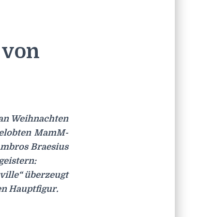
 von
 an Weihnachten
gelobten MamM-
 Ambros Braesius
geistern:
ille“ überzeugt
en Hauptfigur.