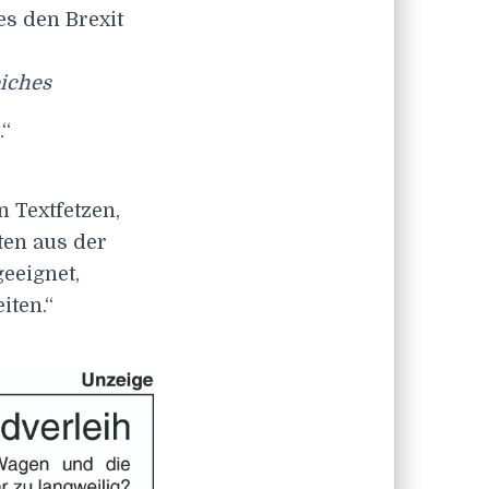
es den Brexit
eiches
.“
 Textfetzen,
en aus der
geeignet,
iten.“