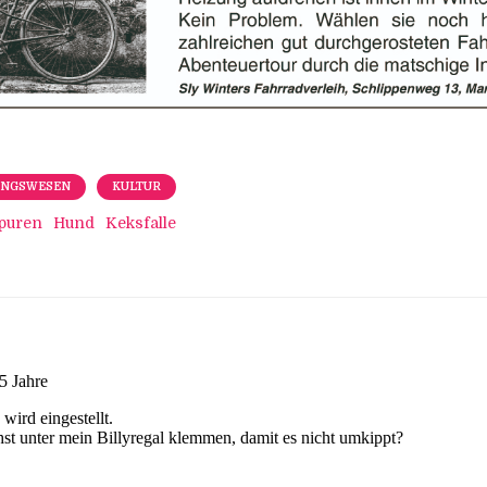
UNGSWESEN
KULTUR
puren
Hund
Keksfalle