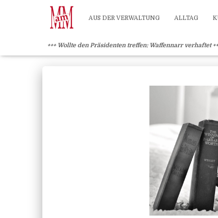
Weiterlesen" />
Weiterlesen" />
?>
AUS DER VERWALTUNG
ALLTAG
K
+++ Wollte den Präsidenten treffen: Waffennarr verhaftet +