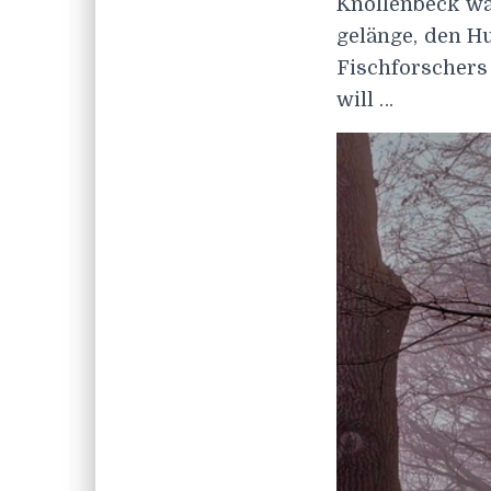
Knöllenbeck wä
gelänge, den H
Fischforschers
will …