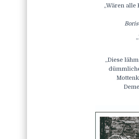
„Wären alle 
Boris
„
„Diese lähm
dümmliche
Mottenki
Demen