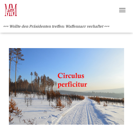
Weiterlesen" />
Weiterlesen" />
?>
NAVI
+++ Wollte den Präsidenten treffen: Waffennarr verhaftet +++