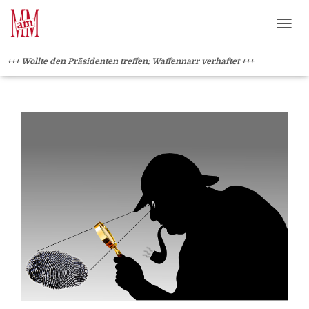
Weiterlesen" />
Weiterlesen" />
?>
NAVI
+++ Wollte den Präsidenten treffen: Waffennarr verhaftet +++