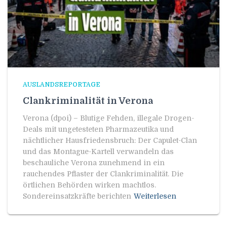
AUSLANDSREPORTAGE
Clankriminalität in Verona
Verona (dpoi) – Blutige Fehden, illegale Drogen-
Deals mit ungetesteten Pharmazeutika und
nächtlicher Hausfriedensbruch: Der Capulet-Clan
und das Montague-Kartell verwandeln das
beschauliche Verona zunehmend in ein
rauchendes Pflaster der Clankriminalität. Die
örtlichen Behörden wirken machtlos.
Sondereinsatzkräfte berichten
Weiterlesen