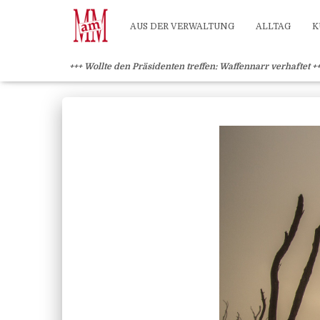
Weiterlesen" />
Weiterlesen" />
?>
AUS DER VERWALTUNG
ALLTAG
K
+++ Wollte den Präsidenten treffen: Waffennarr verhaftet +