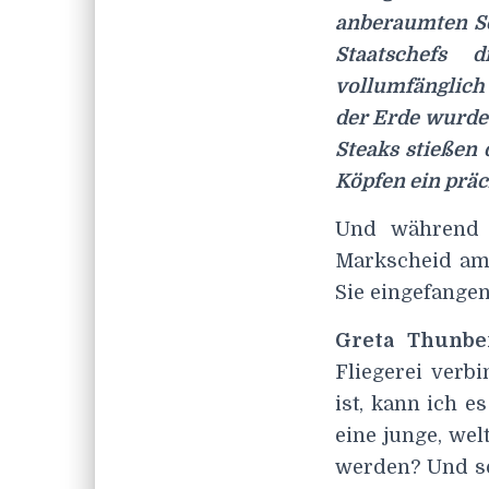
anberaumten So
Staatschefs 
vollumfänglich 
der Erde wurde 
Steaks stießen 
Köpfen ein präc
Und während a
Markscheid am 
Sie eingefangen
Greta Thunber
Fliegerei verbi
ist, kann ich e
eine junge, wel
werden? Und so