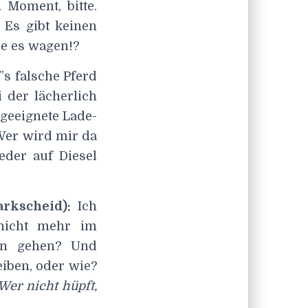
 Moment, bitte.
 Es gibt keinen
ie es wagen!?
’s falsche Pferd
i der lächerlich
geeignete Lade-
 Wer wird mir da
eder auf Diesel
arkscheid):
Ich
 nicht mehr im
nn gehen? Und
eiben, oder wie?
 Wer nicht hüpft,