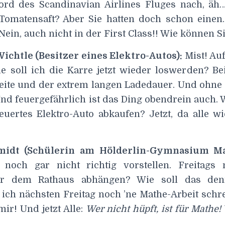
rd des Scandinavian Airlines Fluges nach, äh…
Tomatensaft? Aber Sie hatten doch schon einen.
Nein, auch nicht in der First Class!! Wie können S
ichtle (Besitzer eines Elektro-Autos):
Mist! Auf
e soll ich die Karre jetzt wieder loswerden? Be
eite und der extrem langen Ladedauer. Und ohne 
Und feuergefährlich ist das Ding obendrein auch.
euertes Elektro-Auto abkaufen? Jetzt, da alle wi
hmidt (Schülerin am Hölderlin-Gymnasium M
noch gar nicht richtig vorstellen. Freitags
or dem Rathaus abhängen? Wie soll das de
ich nächsten Freitag noch ’ne Mathe-Arbeit schr
mir! Und jetzt Alle:
Wer nicht hüpft, ist für Mathe!