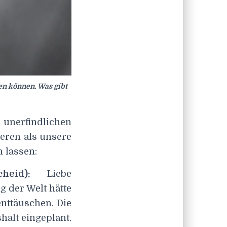
en können. Was gibt
 unerfindlichen
geren als unsere
 lassen:
eid):
Liebe
g der Welt hätte
enttäuschen. Die
alt eingeplant.