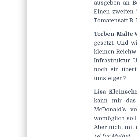
ausgeben an Bo
Einen zweiten 
Tomatensaft B. 
Torben-Malte W
gesetzt. Und wi
kleinen Reichw
Infrastruktur. 
noch ein übert
umsteigen?
Lisa Kleinsc
kann mir das 
McDonald’s v
womöglich soll 
Aber nicht mit 
ist für Mathe!