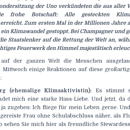
ndersitzung der Uno verkündeten die aus aller W
die frohe Botschaft: Alle gesteckten Klim
erreicht. Zum ersten Mal in der Millionen Jahre 
ein Klimawandel gestoppt. Bei Champagner und ge
die Staatslenker auf die Rettung der Welt an, wä
htiges Feuerwerk den Himmel majestätisch erleuc
uf der ganzen Welt die Menschen ausgelass
Mittwoch einige Reaktionen auf diese großartig
:
g (ehemalige Klimaaktivistin):
Es stimmt s
ndet mich eine starke Hass-Liebe. Und jetzt, da d
s ja zugeben: Ich fliege für mein Leben gerne. Un
tgereiste Frau ohne Schulabschluss näher, als Fl
 sehen Sie mich hier als freundliche Stewardes