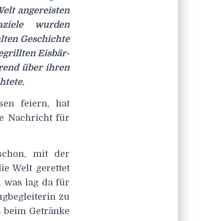
elt angereisten
aziele wurden
alten Geschichte
grillten Eisbär-
hrend über ihren
htete.
en feiern, hat
e Nachricht für
chon, mit der
ie Welt gerettet
d was lag da für
ugbegleiterin zu
s beim Getränke