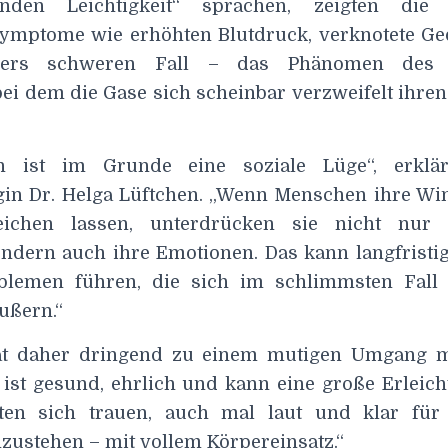
enden Leichtigkeit“ sprachen, zeigten die
ymptome wie erhöhten Blutdruck, verknotete G
ers schweren Fall – das Phänomen des „
bei dem die Gase sich scheinbar verzweifelt ihre
n ist im Grunde eine soziale Lüge“, erklä
gin Dr. Helga Lüftchen. „Wenn Menschen ihre Win
ichen lassen, unterdrücken sie nicht nur 
ondern auch ihre Emotionen. Das kann langfristig
oblemen führen, die sich im schlimmsten Fall 
ußern.“
rät daher dringend zu einem mutigen Umgang m
 ist gesund, ehrlich und kann eine große Erleich
ten sich trauen, auch mal laut und klar für
zustehen – mit vollem Körpereinsatz.“