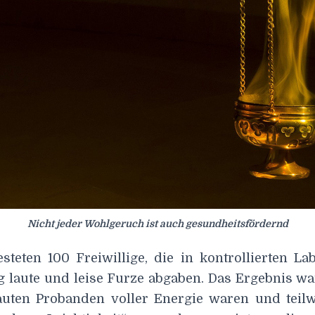
Nicht jeder Wohlgeruch ist auch gesundheitsfördernd
esteten 100 Freiwillige, die in kontrollierten L
g laute und leise Furze abgaben. Das Ergebnis wa
uten Probanden voller Energie waren und teil