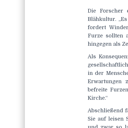
Die Forscher 
Blähkultur. „E
fordert Winder
Furze sollten 
hingegen als Ze
Als Konsequen
gesellschaftlic
in der Mensche
Erwartungen z
befreite Furze
Kirche.“
Abschließend f
Sie auf leisen 
und zwar so l