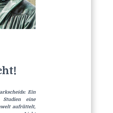
cht!
rkscheids: Ein
 Studien eine
elt aufrüttelt,