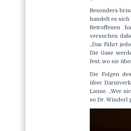
Besonders bris
handelt es sich
Betroffenen h
versuchen daher
„Das führt jed
Die Gase werde
fest, wo sie üb
Die Folgen de
über Darmverk
Laune. „Wer sic
so Dr. Winderl 