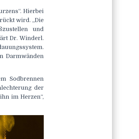
rzens“. Hierbei
rückt wird. „Die
ßzustellen und
ärt Dr. Winderl.
rdauungssystem.
 den Darmwänden
gem Sodbrennen
lechterung der
 ihn im Herzen“,