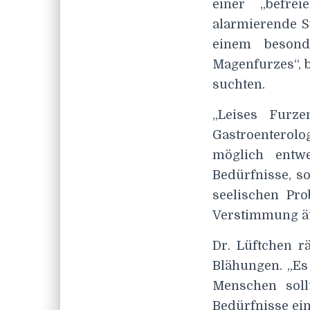
einer „befrei
alarmierende S
einem besond
Magenfurzes“, 
suchten.
„Leises Furze
Gastroenterolo
möglich entwe
Bedürfnisse, s
seelischen Pr
Verstimmung ä
Dr. Lüftchen 
Blähungen. „Es
Menschen soll
Bedürfnisse ein