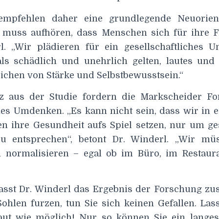
empfehlen daher eine grundlegende Neuorien
s muss aufhören, dass Menschen sich für ihre 
l. „Wir plädieren für ein gesellschaftliches 
als schädlich und unehrlich gelten, lautes und
ichen von Stärke und Selbstbewusstsein.“
z aus der Studie fordern die Markscheider Fo
hes Umdenken. „Es kann nicht sein, dass wir in e
n ihre Gesundheit aufs Spiel setzen, nur um ges
u entsprechen“, betont Dr. Winderl. „Wir müs
n normalisieren – egal ob im Büro, im Restaur
asst Dr. Winderl das Ergebnis der Forschung 
Sohlen furzen, tun Sie sich keinen Gefallen. Las
aut wie möglich! Nur so können Sie ein lange