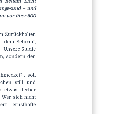
in neuem Licht
t ungesund – und
on vor über 500
im Zurückhalten
uf dem Schirm“,
. „Unsere Studie
en, sondern den
hmecket?“, soll
chen still und
s etwas derber
 Wer sich nicht
rt ernsthafte