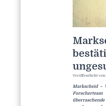
Marksc
bestät
ungesu
Veröffentlicht vo
Markscheid – 
Forscherteam
überraschende 