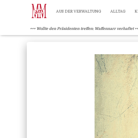
Weiterlesen" />
Weiterlesen" />
?>
AUS DER VERWALTUNG
ALLTAG
K
+++ Wollte den Präsidenten treffen: Waffennarr verhaftet +