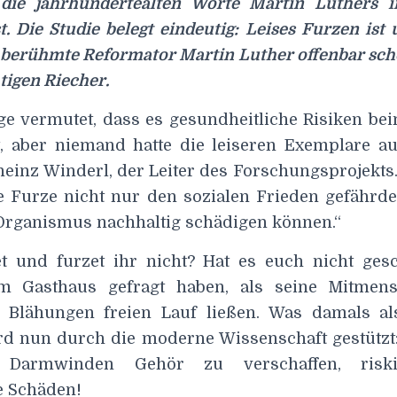
die jahrhundertealten Worte Martin Luthers 
t. Die Studie belegt eindeutig: Leises Furzen is
r berühmte Reformator Martin Luther offenbar sch
tigen Riecher.
ge vermutet, dass es gesundheitliche Risiken be
, aber niemand hatte die leiseren Exemplare a
lheinz Winderl, der Leiter des Forschungsprojekts
ise Furze nicht nur den sozialen Frieden gefährd
rganismus nachhaltig schädigen können.“
 und furzet ihr nicht? Hat es euch nicht gesc
im Gasthaus gefragt haben, als seine Mitmens
n Blähungen freien Lauf ließen. Was damals al
rd nun durch die moderne Wissenschaft gestützt:
n Darmwinden Gehör zu verschaffen, riskie
e Schäden!