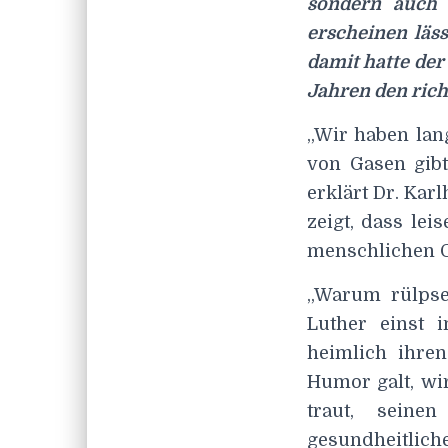
sondern auch 
erscheinen läss
damit hatte de
Jahren den rich
„Wir haben lan
von Gasen gibt
erklärt Dr. Kar
zeigt, dass le
menschlichen O
„Warum rülpset
Luther einst 
heimlich ihre
Humor galt, wi
traut, seine
gesundheitlich