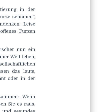
tierung in der
Furze schämen“,
Umdenken: Leise
 offenes Furzen
rscher nun ein
iner Welt leben,
ellschaftlichen
sen das laute,
ant oder in der
zusammen: „Wenn
sen Sie es raus,
s und gesundes