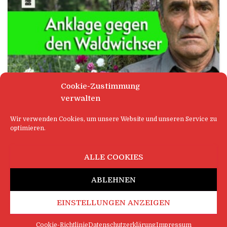
Cookie-Zustimmung
verwalten
ALLTAG
Wir verwenden Cookies, um unsere Website und unseren Service zu
optimieren.
Anklage gegen den Waldwichser
Markscheid (dpoi) – Ein selbsternannter
ALLE COOKIES
„Waldbader“ hat es in Markscheid geschafft, dass
nun ganze Waldgemeinschaften vor Gericht
ABLEHNEN
ziehen. Der Mann, der den Stadtwald regelmäßig
für seine fragwürdigen „intensiven
EINSTELLUNGEN ANZEIGEN
Naturbegegnungen“ aufsuchte, wird von Bäumen,
Moosen, Sträuchern
Weiterlesen
Cookie-Richtlinie
Datenschutzerklärung
Impressum