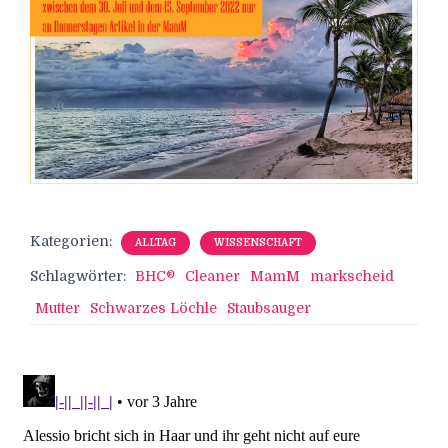
Kategorien:
ALLTAG
WISSENSCHAFT
Schlagwörter:
BHC®
Cleaner
MamM
markscheid
Mutter
Schwarzes Löchle
Staubsauger