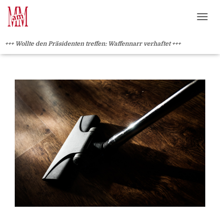
Weiterlesen" />
Weiterlesen" />
?>
NAVI
+++ Wollte den Präsidenten treffen: Waffennarr verhaftet +++