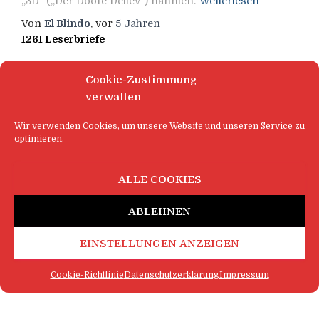
„3D“ („Der Doofe Detlev“) nannten.
Weiterlesen
Von
El Blindo
, vor
5 Jahren
1261 Leserbriefe
Cookie-Zustimmung
verwalten
Wir verwenden Cookies, um unsere Website und unseren Service zu
optimieren.
ALLE COOKIES
ABLEHNEN
EINSTELLUNGEN ANZEIGEN
Cookie-Richtlinie
Datenschutzerklärung
Impressum