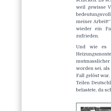
weil gewisse 
bedeutungsvoll
meiner Arbeit!“
wieder ein Fa
zufrieden.
Und wie es s
Heizungsmont
mutmasslicher 
worden sei, als
Fall gelöst wa
Teilen Deutsch
belastete, da s