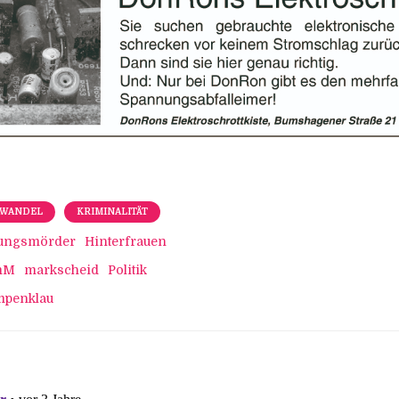
AWANDEL
KRIMINALITÄT
ungsmörder
Hinterfrauen
mM
markscheid
Politik
penklau