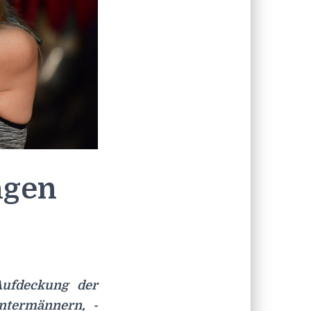
ngen
Aufdeckung der
ntermännern, -