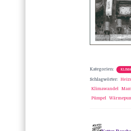
Kategorien:
KLIM
Schlagwörter:
Heiz
Klimawandel
Ma
Pümpel
Wärmepum