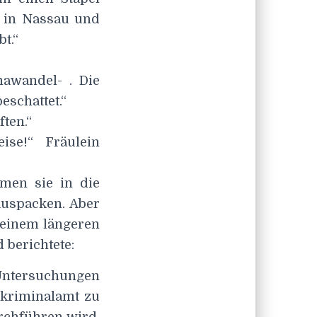
k in Nassau und
t.“
awandel- . Die
eschattet.“
ten.“
se!“ Fräulein
men sie in die
 auspacken. Aber
 einem längeren
 berichtete:
ntersuchungen
skriminalamt zu
rchführen wird,