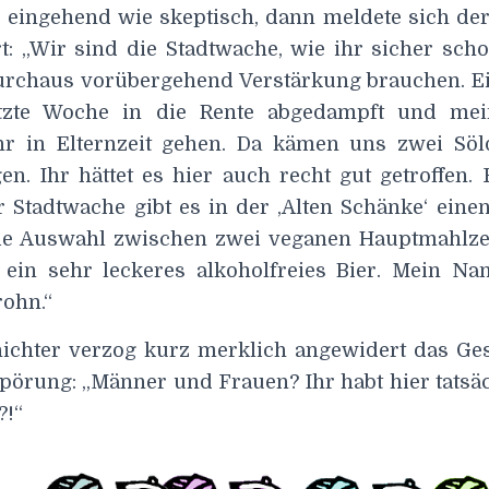
 eingehend wie skeptisch, dann meldete sich der 
: „Wir sind die Stadtwache, wie ihr sicher sch
rchaus vorübergehend Verstärkung brauchen. Ei
etzte Woche in die Rente abgedampft und mein 
r in Elternzeit gehen. Da kämen uns zwei Söl
en. Ihr hättet es hier auch recht gut getroffen.
 Stadtwache gibt es in der ‚Alten Schänke‘ einen
 die Auswahl zwischen zwei veganen Hauptmahlz
 ein sehr leckeres alkoholfreies Bier. Mein Na
rohn.“
ichter verzog kurz merklich angewidert das Ges
pörung: „Männer und Frauen? Ihr habt hier tatsäc
?!“