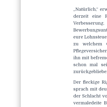
„Natürlich,“ e
derzeit eine 
Verbesserung. 
Bewerbungsunt
eure Lohnsteuer
zu welchem G
Pflegeversiche
ihn mit befrem
schon mal sei
zurückgebliebe
Der fleckige R
sprach mit deu
der Schlacht v
vermaledeite 