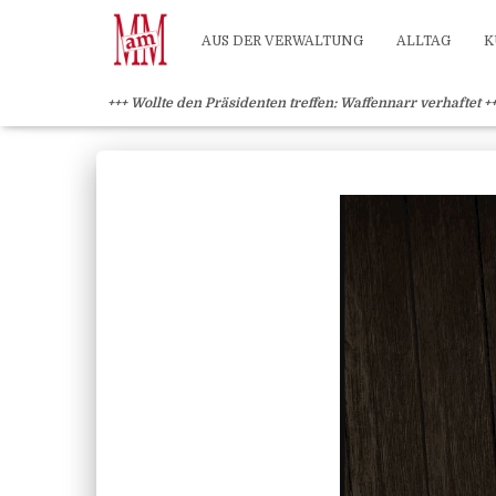
Weiterlesen" />
Weiterlesen" />
?>
AUS DER VERWALTUNG
ALLTAG
K
+++ Wollte den Präsidenten treffen: Waffennarr verhaftet +