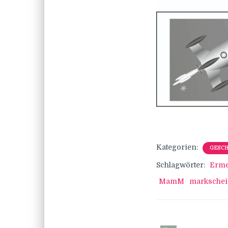
Kategorien:
GESCH
Schlagwörter:
Erme
MamM
markschei