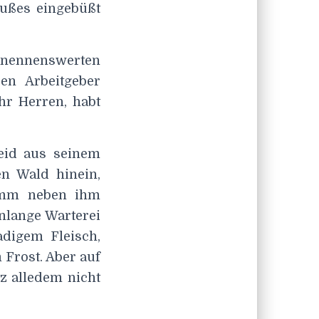
Fußes eingebüßt
s nennenswerten
en Arbeitgeber
hr Herren, habt
eid aus seinem
en Wald hinein,
umm neben ihm
nlange Warterei
adigem Fleisch,
 Frost. Aber auf
z alledem nicht