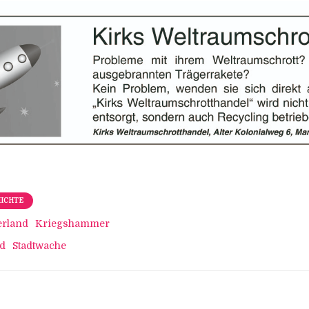
ICHTE
rland
Kriegshammer
d
Stadtwache