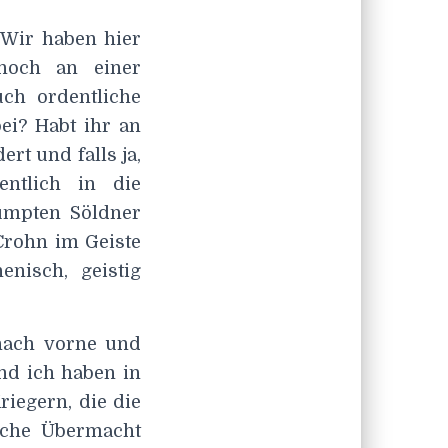
„Wir haben hier
 noch an einer
uch ordentliche
i? Habt ihr an
rt und falls ja,
ntlich in die
lumpten Söldner
Crohn im Geiste
nisch, geistig
 nach vorne und
nd ich haben in
iegern, die die
iche Übermacht