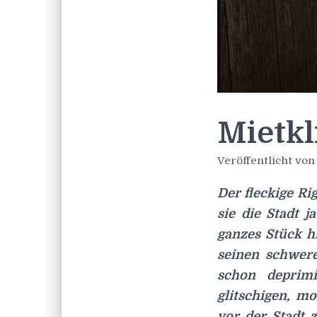
Mietkl
Veröffentlicht vo
Der fleckige Ri
sie die Stadt j
ganzes Stück hi
seinen schwere
schon deprimi
glitschigen, m
vor der Stadt