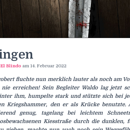
ingen
n
El Blindo
am
14. Februar 2022
gobert fluchte nun merklich lauter als noch am V
a nie erreichen! Sein Begleiter Waldo lag jetzt 
nter ihm, humpelte stark und stützte sich bei j
n Kriegshammer, den er als Krücke benutzte. A
erend genug, tagelang bei leichtem Schneet
oosbewachsenen Kiesstraße durch die dunklen, 
 zu ziehen, machte nun auch noch sein Weggefä