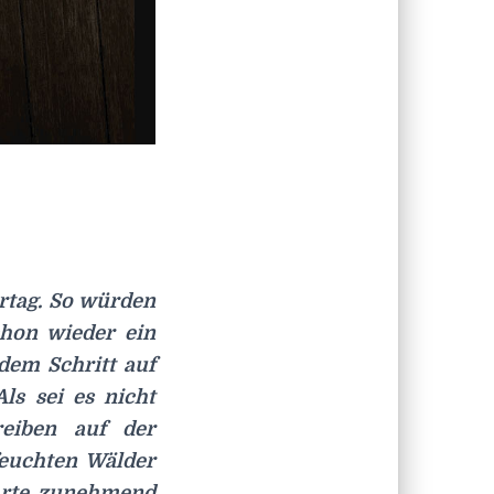
ortag. So würden
schon wieder ein
edem Schritt auf
ls sei es nicht
reiben auf der
feuchten Wälder
hrte zunehmend