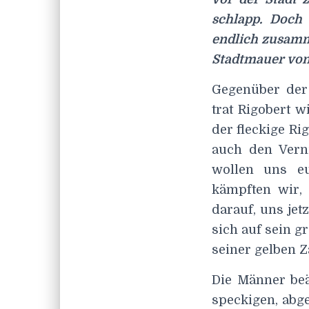
schlapp. Doch 
endlich zusamm
Stadtmauer von
Gegenüber der 
trat Rigobert w
der fleckige R
auch den Vern
wollen uns eu
kämpften wir,
darauf, uns jet
sich auf sein g
seiner gelben Z
Die Männer beä
speckigen, abg