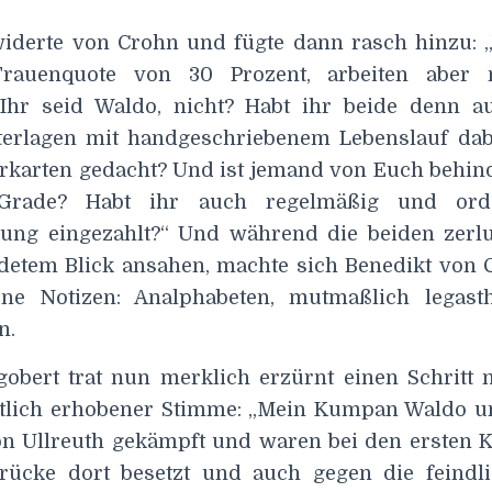
rwiderte von Crohn und fügte dann rasch hinzu: 
Frauenquote von 30 Prozent, arbeiten aber
Ihr seid Waldo, nicht? Habt ihr beide denn a
erlagen mit handgeschriebenem Lebenslauf dabe
karten gedacht? Und ist jemand von Euch behinde
rade? Habt ihr auch regelmäßig und orde
rung eingezahlt?“ Und während die beiden zer
detem Blick ansahen, machte sich Benedikt von 
ne Notizen: Analphabeten, mutmaßlich legasthe
n.
igobert trat nun merklich erzürnt einen Schritt
tlich erhobener Stimme: „Mein Kumpan Waldo u
on Ullreuth gekämpft und waren bei den ersten Kr
Brücke dort besetzt und auch gegen die feindl