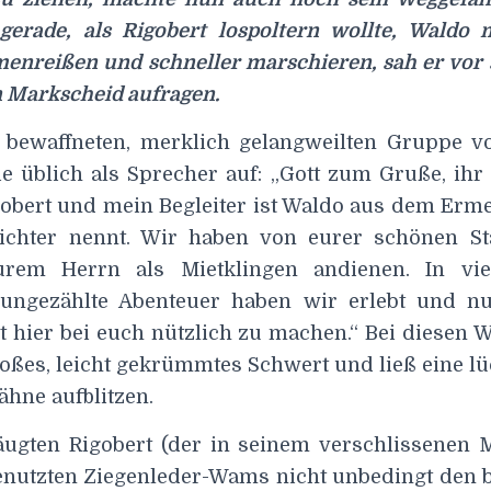
gerade, als Rigobert lospoltern wollte, Waldo
enreißen und schneller marschieren, sah er vor 
 Markscheid aufragen.
bewaffneten, merklich gelangweilten Gruppe v
ie üblich als Sprecher auf: „Gott zum Gruße, ihr
igobert und mein Begleiter ist Waldo aus dem Erm
ichter nennt. Wir haben von eurer schönen St
rem Herrn als Mietklingen andienen. In vie
 ungezählte Abenteuer haben wir erlebt und n
zt hier bei euch nützlich zu machen.“ Bei diesen W
roßes, leicht gekrümmtes Schwert und ließ eine l
ähne aufblitzen.
ugten Rigobert (der in seinem verschlissenen
enutzten Ziegenleder-Wams nicht unbedingt den 