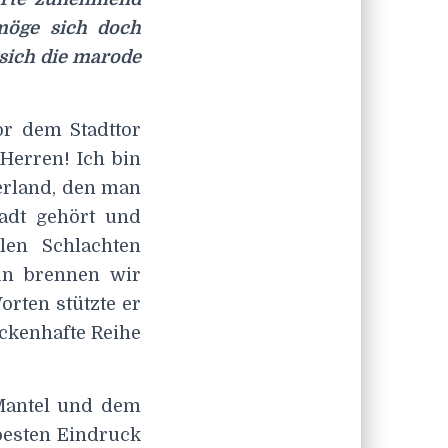
 möge sich doch
sich die marode
or dem Stadttor
 Herren! Ich bin
erland, den man
adt gehört und
len Schlachten
un brennen wir
orten stützte er
ückenhafte Reihe
 Mantel und dem
besten Eindruck