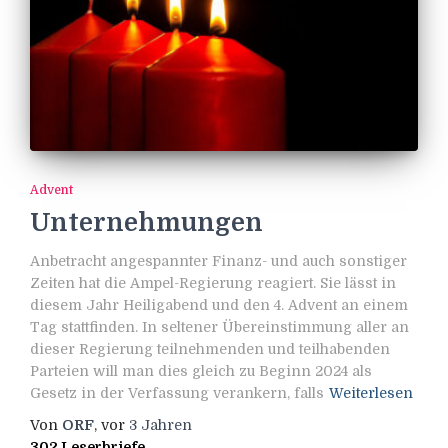
Advent
Unternehmungen
Anbetracht angespannter Finanz- und auch sonstiger
Zeiten hat die Ampel-Regierung reagiert. Sie lässt in
diesem Jahr Heiligabend und den 4. Advent an einem
Tag stattfinden. In seltener Übereinstimmung aller an
dieser Regierung teilnehmenden und teilhabenden
Parteien will man dies gleich zu Beginn 2024 als
Gesetz in der Verfassung verankern, falls
Weiterlesen
Von
ORF
, vor
3 Jahren
302 Leserbriefe