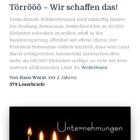
Törrööö – Wir schaffen das!
Deutschlands Wildtierbestand wird zukünftig bunter!
Die Drohung Botswanas, Deutschland bis zu 20.000
Elefanten schenken zu wollen, stieß in der
Bundesregierung offenbar auf offene Ohren. Der
Präsident Botswanas erklärte kürzlich, dass sein Land
durch erfolgreichen Artenschutz inzwischen über
mehr als 130.000 Elefanten verfüge, so viele wie kein
anderes afrikanisches Land. Es
Weiterlesen
Von
Hans Wurst
, vor
2 Jahren
579 Leserbriefe