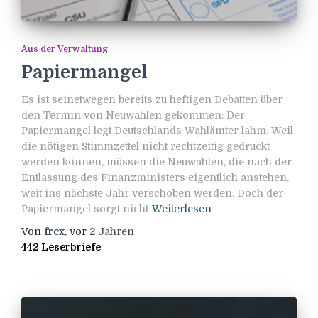
Aus der Verwaltung
Papiermangel
Es ist seinetwegen bereits zu heftigen Debatten über
den Termin von Neuwahlen gekommen: Der
Papiermangel legt Deutschlands Wahlämter lahm. Weil
die nötigen Stimmzettel nicht rechtzeitig gedruckt
werden können, müssen die Neuwahlen, die nach der
Entlassung des Finanzministers eigentlich anstehen,
weit ins nächste Jahr verschoben werden. Doch der
Papiermangel sorgt nicht
Weiterlesen
Von
frcx
, vor
2 Jahren
442 Leserbriefe