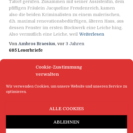
Tatort gerufen. Zusammen mit seiner Assistentin, dem
pfiffigen Fräulein Jacqueline Freudenreich, kamen
also die beiden Kriminalisten zu einem malerischen,
d.h. maximal renovationsbedürftigen, älteren Haus, aus
dessen Fenster im ersten Stockwerk eine Leiche hing.
Also vermutlich eine Leiche, weil
Weiterlesen
Von
Ambros Braesius
, vor
3 Jahren
685 Leserbriefe
Cookie-Zustimmung
verwalten
Wir verwenden Cookies, um unsere Website und unseren Service zu
optimieren.
ALLE COOKIES
ABLEHNEN