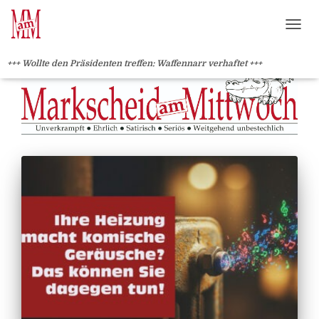
?>
NAVI
+++ Wollte den Präsidenten treffen: Waffennarr verhaftet +++