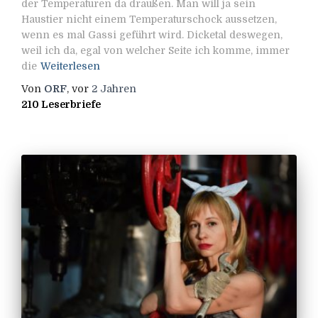
der Temperaturen da draußen. Man will ja sein
Haustier nicht einem Temperaturschock aussetzen,
wenn es mal Gassi geführt wird. Dicketal deswegen,
weil ich da, egal von welcher Seite ich komme, immer
die
Weiterlesen
Von
ORF
, vor
2 Jahren
210 Leserbriefe