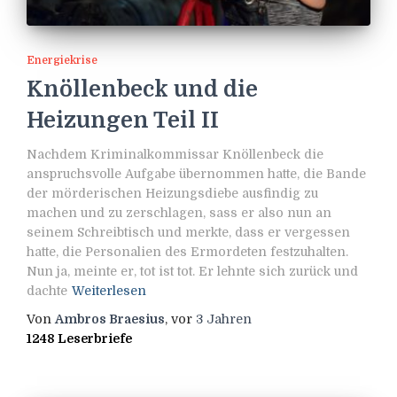
Energiekrise
Knöllenbeck und die
Heizungen Teil II
Nachdem Kriminalkommissar Knöllenbeck die
anspruchsvolle Aufgabe übernommen hatte, die Bande
der mörderischen Heizungsdiebe ausfindig zu
machen und zu zerschlagen, sass er also nun an
seinem Schreibtisch und merkte, dass er vergessen
hatte, die Personalien des Ermordeten festzuhalten.
Nun ja, meinte er, tot ist tot. Er lehnte sich zurück und
dachte
Weiterlesen
Von
Ambros Braesius
, vor
3 Jahren
1248 Leserbriefe