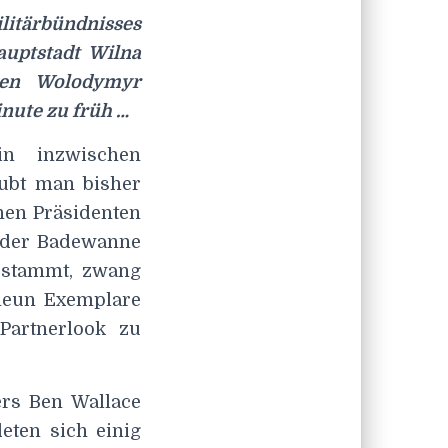
litärbündnisses
auptstadt Wilna
ten Wolodymyr
nute zu früh …
n inzwischen
aubt man bisher
hen Präsidenten
n der Badewanne
 stammt, zwang
 neun Exemplare
Partnerlook zu
ers Ben Wallace
eten sich einig