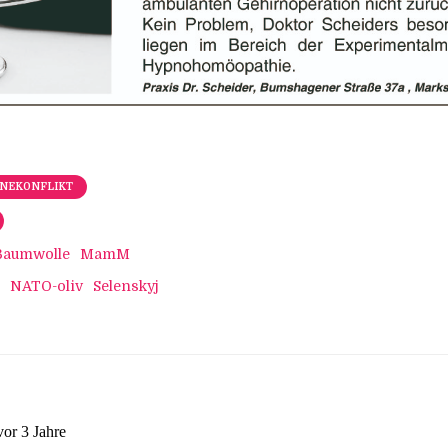
INEKONFLIKT
Baumwolle
MamM
NATO-oliv
Selenskyj