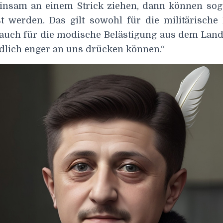
nsam an einem Strick ziehen, dann können sog
t werden. Das gilt sowohl für die militärisch
 auch für die modische Belästigung aus dem Land 
ndlich enger an uns drücken können.“