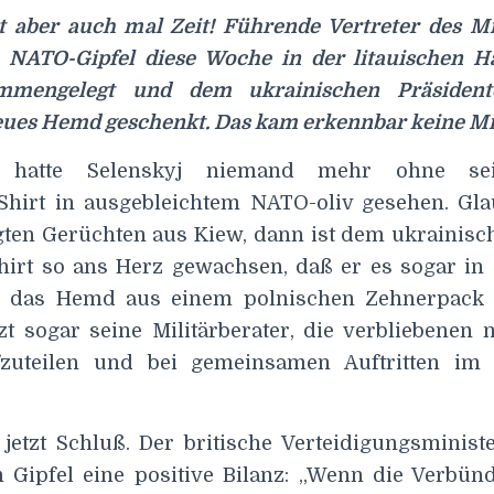
t aber auch mal Zeit! Führende Vertreter des Mi
NATO-Gipfel diese Woche in der litauischen H
sammengelegt und dem ukrainischen Präsiden
neues Hemd geschenkt. Das kam erkennbar keine Mi
n hatte Selenskyj niemand mehr ohne sei
Shirt in ausgebleichtem NATO-oliv gesehen. Gl
gten Gerüchten aus Kiew, dann ist dem ukrainisc
shirt so ans Herz gewachsen, daß er es sogar i
il das Hemd aus einem polnischen Zehnerpack
tzt sogar seine Militärberater, die verbliebenen
fzuteilen und bei gemeinsamen Auftritten im 
 jetzt Schluß. Der britische Verteidigungsminist
 Gipfel eine positive Bilanz: „Wenn die Verbünd