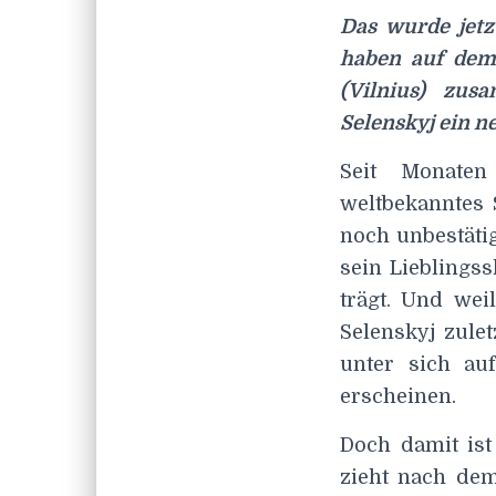
Das wurde jetz
haben auf dem 
(Vilnius) zu
Selenskyj ein 
Seit Monate
weltbekanntes 
noch unbestäti
sein Lieblings
trägt. Und we
Selenskyj zule
unter sich au
erscheinen.
Doch damit ist
zieht nach dem