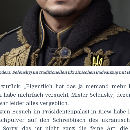
nders: Selenskyj im traditionellen ukrainischen Badeanzug mit H
 zurück: „Eigentlich hat das ja niemand mehr 
ch habe mehrfach versucht, Mister Selenskyj deze
ar leider alles vergeblich.
zten Besuch im Präsidentenpalast in Kiew habe 
schpulver auf den Schreibtisch des ukrainisch
. Sorry, das ist nicht ganz die feine Art, di