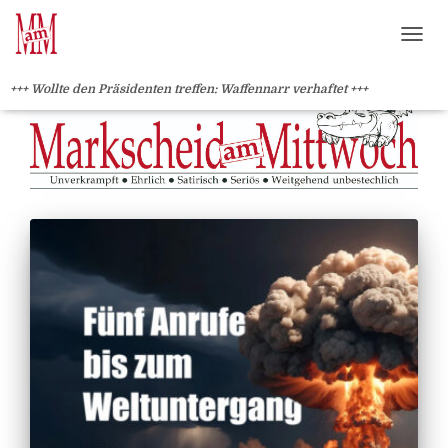
?>
NAVI
+++ Wollte den Präsidenten treffen: Waffennarr verhaftet +++