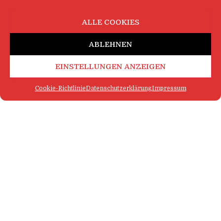
ALLE COOKIES
ABLEHNEN
EINSTELLUNGEN ANZEIGEN
Cookie-Richtlinie
Datenschutzerklärung
Impressum
FAQ
IMPRESSUM
KONTAKT
DATENSCHUTZERKLÄRUNG
LOGIN
COOKIE-RICHTLINIE
MEHR SATIRE
Hestia | Entwickelt von
ThemeIsle