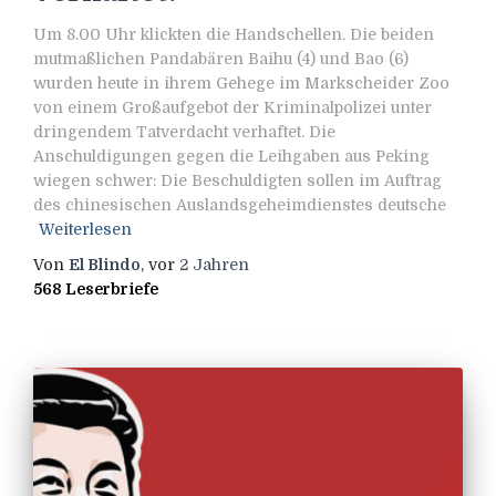
Um 8.00 Uhr klickten die Handschellen. Die beiden
mutmaßlichen Pandabären Baihu (4) und Bao (6)
wurden heute in ihrem Gehege im Markscheider Zoo
von einem Großaufgebot der Kriminalpolizei unter
dringendem Tatverdacht verhaftet. Die
Anschuldigungen gegen die Leihgaben aus Peking
wiegen schwer: Die Beschuldigten sollen im Auftrag
des chinesischen Auslandsgeheimdienstes deutsche
Weiterlesen
Von
El Blindo
, vor
2 Jahren
568 Leserbriefe