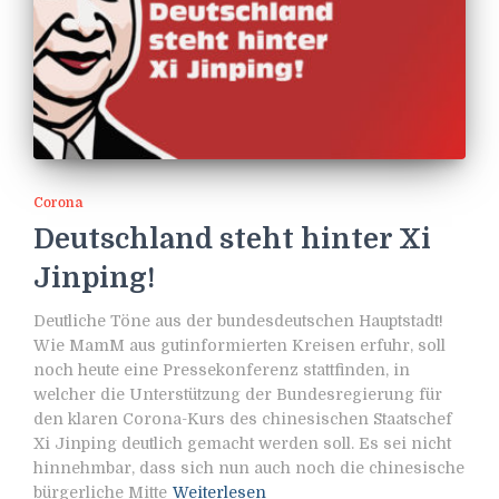
Corona
Deutschland steht hinter Xi
Jinping!
Deutliche Töne aus der bundesdeutschen Hauptstadt!
Wie MamM aus gutinformierten Kreisen erfuhr, soll
noch heute eine Pressekonferenz stattfinden, in
welcher die Unterstützung der Bundesregierung für
den klaren Corona-Kurs des chinesischen Staatschef
Xi Jinping deutlich gemacht werden soll. Es sei nicht
hinnehmbar, dass sich nun auch noch die chinesische
bürgerliche Mitte
Weiterlesen