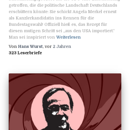
getroffen, die die politische Landschaft Deutschlands
erschüttern könnte: Sie schickt Angela Merkel erneut
als Kanzlerkandidatin ins Rennen für die
Bundestagswahl! Offiziell hieß es, das Rezept für
diesen mutigen Schritt sei „aus den USA importiert.“
Man sei inspiriert von
Weiterlesen
Von
Hans Wurst
, vor
2 Jahren
323 Leserbriefe