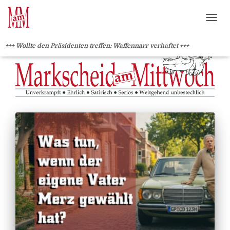
?>
NAVI
+++ Wollte den Präsidenten treffen: Waffennarr verhaftet +++