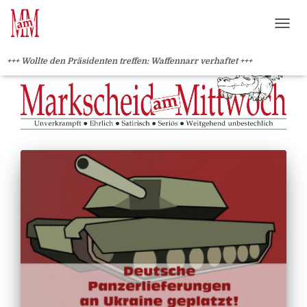
?>
NAVI
+++ Wollte den Präsidenten treffen: Waffennarr verhaftet +++